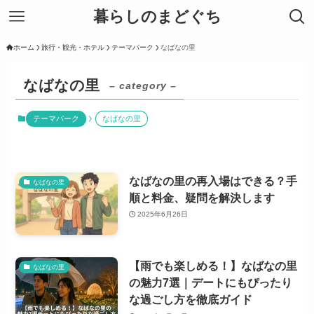
暮らしのまどぐち
ホーム
旅行・観光・ホテル
テーマパーク
なばなの里
なばなの里
– category –
テーマパーク
なばなの里
なばなの里の再入場はできる？手
なばなの里
順と料金、疑問を解決します
2025年6月26日
【雨でも楽しめる！】なばなの里
なばなの里
の魅力7選｜デートにもぴったり
な過ごし方を徹底ガイド