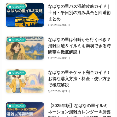
なばなの里バス混雑攻略ガイド｜
なばなの里
土日・平日別の混み具合と回避術
まとめ
2025年4月30日
なばなの里は何時から行くべき？
なばなの里
混雑回避＆イルミを満喫できる時
間帯を徹底解説！
2025年4月30日
なばなの里チケット完全ガイド！
なばなの里
お得な購入方法・料金・使い方ま
で徹底解説
2025年4月27日
【2025年版】なばなの里イルミ
なばなの里
ネーション混雑カレンダー＆所要