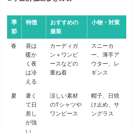
季
特徴
おすすめの
小物・対策
節
服装
春
昼は
カーディガ
スニーカ
暖か
ン＋ワンピ
ー、薄手ア
く夜
ースなどの
ウター、レ
は冷
重ね着
ギンス
える
夏
暑く
涼しい素材
帽子、日焼
て日
のTシャツや
け止め、サ
差し
ワンピース
ングラス
が強
い