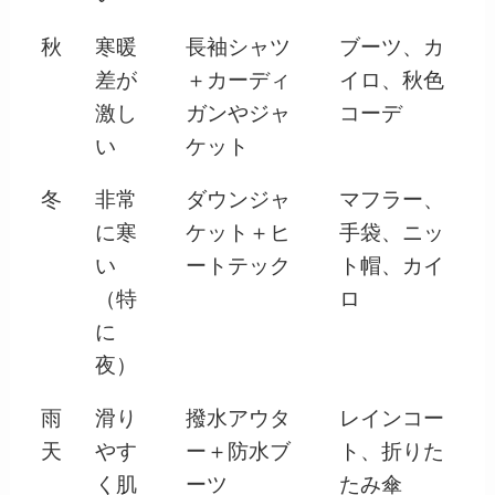
秋
寒暖
長袖シャツ
ブーツ、カ
差が
＋カーディ
イロ、秋色
激し
ガンやジャ
コーデ
い
ケット
冬
非常
ダウンジャ
マフラー、
に寒
ケット＋ヒ
手袋、ニッ
い
ートテック
ト帽、カイ
（特
ロ
に
夜）
雨
滑り
撥水アウタ
レインコー
天
やす
ー＋防水ブ
ト、折りた
く肌
ーツ
たみ傘