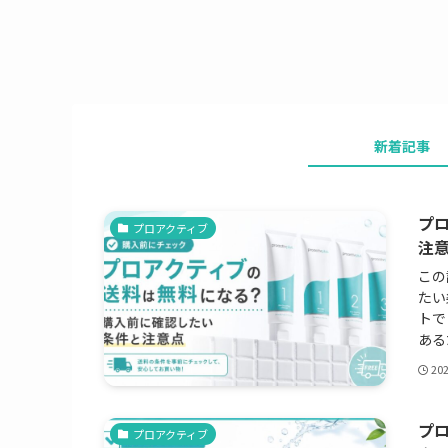
新着記事
プ
プロアクティブ
注
この
たい
トで
ある
20
プ
プロアクティブ