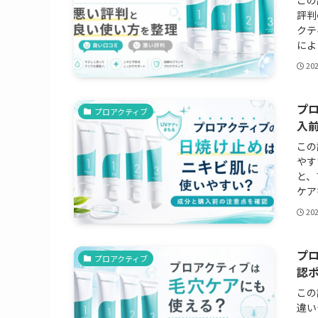
評判
クテ
によ
20
プ
プロアクティブ
入
この
やす
と、
ケア
20
プ
プロアクティブ
認
この
違い