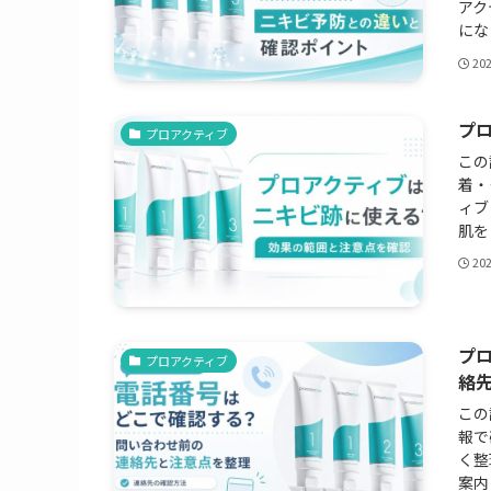
アク
にな
20
プ
プロアクティブ
この
着・
ィブ
肌を
20
プ
プロアクティブ
絡
この
報で
く整
案内さ