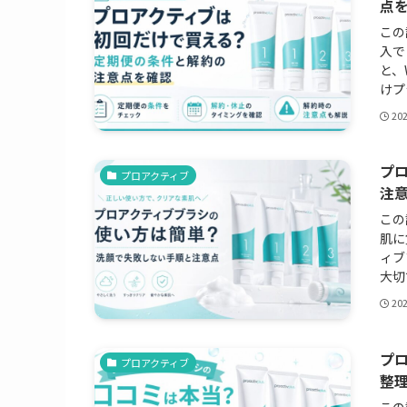
点
この
入で
と、
けプ
20
プ
プロアクティブ
注
この
肌に
ィブ
大切
20
プ
プロアクティブ
整
この