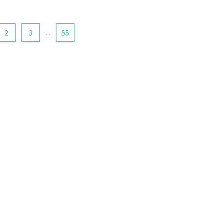
2
3
...
55