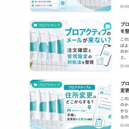
20
プ
プロアクティブ
を
この
ばよ
のか
と、
20
プ
プロアクティブ
変
この
のか
から
るの
20