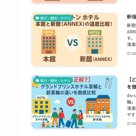
新宿
旅行・観光・ホテル
新宿
AN
す。
清潔
20
【
旅行・観光・ホテル
を
div
輪」
清潔
やす
20