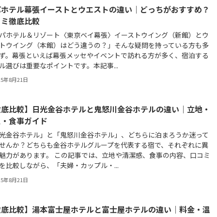
パホテル幕張イーストとウエストの違い｜どっちがおすすめ？
コミ徹底比較
パホテル＆リゾート〈東京ベイ幕張〉イーストウイング（新館）とウ
トウイング（本館）はどう違うの？」そんな疑問を持っている方も多
ず。幕張といえば幕張メッセやイベントで訪れる方が多く、宿泊する
ル選びは重要なポイントです。本記事...
25年8月21日
徹底比較】日光金谷ホテルと鬼怒川金谷ホテルの違い｜立地・
泉・食事ガイド
光金谷ホテル」と「鬼怒川金谷ホテル」、どちらに泊まろうか迷って
せんか？どちらも金谷ホテルグループを代表する宿で、それぞれに異
魅力があります。 この記事では、立地や清潔感、食事の内容、口コミ
を比較しながら、「夫婦・カップル・...
25年8月21日
徹底比較】湯本富士屋ホテルと富士屋ホテルの違い｜料金・温