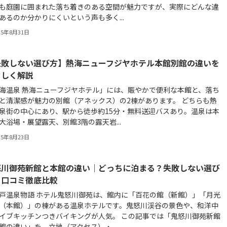
も庭園に囲まれた落ち着きのある空間が魅力ですが、実際にどんな違
あるのか分かりにくいという声も多く...
25年8月31日
失敗しない選び方】熱海ニューフジヤホテル本館別館の違いを
さしく解説
海温泉 熱海ニューフジヤホテル」には、賑やかで便利な本館と、落ち
と清潔感が魅力の別館（アネックス）の2棟があります。 どちらも熱
泉街の中心にあり、駅から徒歩約15分・無料送迎バスあり。温泉は本
大浴場・展望露天、別館3階の露天岩...
25年8月23日
怒川御苑新館と本館の違い｜どっちに泊まる？失敗しない選び
と口コミ徹底比較
戸温泉物語 ホテル鬼怒川御苑は、館内に「百花の館（新館）」「月光
（本館）」の棟がある温泉ホテルです。鬼怒川渓谷の景色や、和洋中
イブキッチンつきバイキングが人気。 この記事では「鬼怒川御苑新館
館の違い」を、立地（アクセス）・...