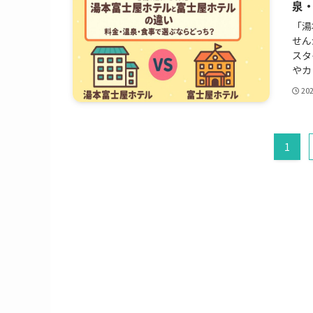
泉
「湯
せん
スタ
やカ
20
1