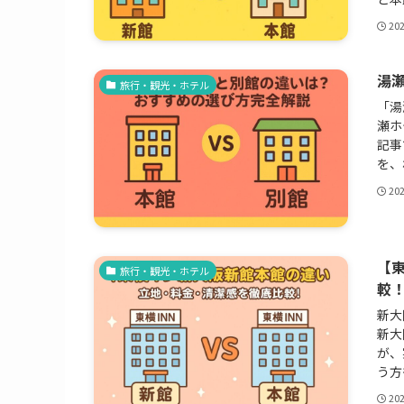
20
湯
旅行・観光・ホテル
「湯
瀬ホ
記事
を、
20
【
旅行・観光・ホテル
較
新大
新大
が、
う方
20