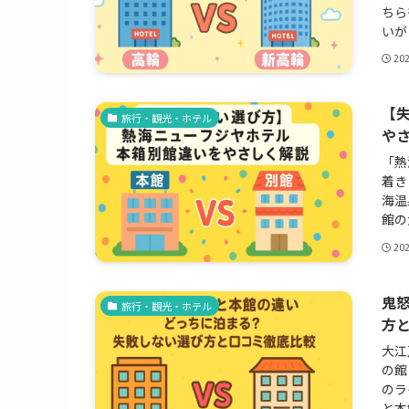
ちら
いが
20
【
旅行・観光・ホテル
や
「熱
着き
海温
館の
20
鬼
旅行・観光・ホテル
方
大江
の館
のラ
と本