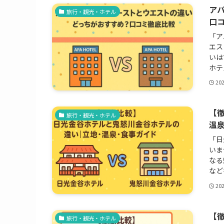
ア
旅行・観光・ホテル
口
「ア
エス
いは
ホテ
20
【
旅行・観光・ホテル
温
「日
いま
なる
など
20
【
旅行・観光・ホテル