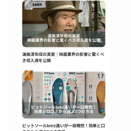
渥美清年収の真実｜映画業界の影響と驚くべ
き収入源を公開
ピットソールbmz違いが一目瞭然！効果と口