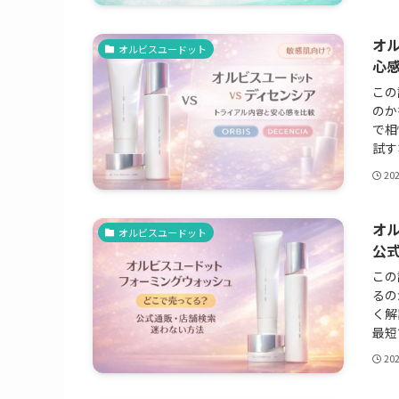
オ
オルビスユードット
心
この
のか
で相
試す
20
オ
オルビスユードット
公
この
るの
く解
最短
20