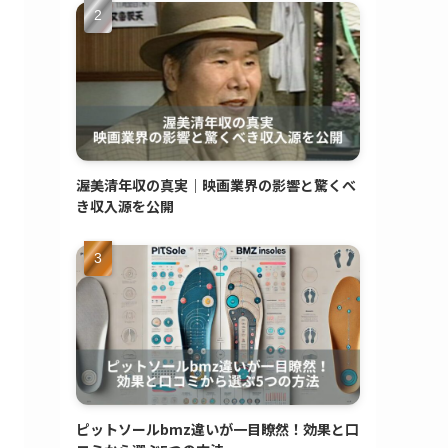
渥美清年収の真実｜映画業界の影響と驚くべ
き収入源を公開
ピットソールbmz違いが一目瞭然！効果と口