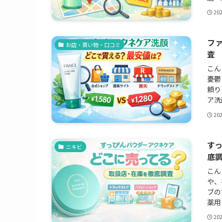
20
フ
お店・買い物・口コミ
査
こん
憂鬱
頼り
ア洗
20
す
ニキビ
底
こん
や、
ブの
薬用
20