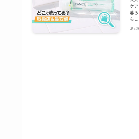
ケア
暮ら
らこ
20