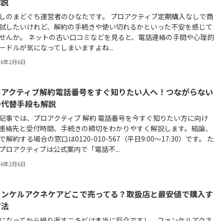
解説
しのまどぐち運営者のひなたです。 プロアクティブ定期購入なしで商
試したいけれど、解約の手続きや使い切れるかといった不安を感じて
せんか。 ネットの古い口コミなどを見ると、電話連絡の手間や心理的
ードルが気になってしまいますよね...
26年2月6日
ロアクティブ解約電話番号をすぐ知りたい人へ！つながらない
の代替手段も解説
記事では、プロアクティブ 解約 電話番号を今すぐ知りたい方に向け
連絡先と受付時間、手続きの締切をわかりやすく解説します。結論、
で解約する場合の窓口は0120-010-567（平日9:00〜17:30）です。 た
プロアクティブは公式案内で「電話不...
26年2月6日
ァンケルアクネケアどこで売ってる？取扱店と最安値で購入す
方法
になってから繰り返すニキビは本当に厄介ですし、ファンケルアクネ