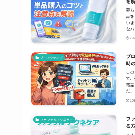
を
暮ら
品を
いま
なハ
20
プ
プロアクティブ
時
この
て、
電話
だ、
20
フ
ファンケルアクネケア
る
大人