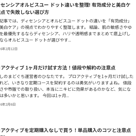
センシアオルビスユー ドット違いを整理! 有効成分と美白ケ
視点で失敗しない選び方
記事では、ディセンシアとオルビスユー ドットの違いを「有効成分」
美白ケア」の視点でわかりやすく整理します。 結論、肌の敏感さやゆ
を最優先するならディセンシア、ハリや透明感までまとめて底上げし
ならオルビスユー ドットが選びやす...
26年2月12日
ロアクティブ 1ヶ月だけ試す方法！値段や解約の注意点
しのまどぐち運営者のひなたです。 プロアクティブを1ヶ月だけ試した
れど、いきなり定期コースを契約するのは勇気がいりますよね。 値段
さや市販での取り扱い、本当にニキビに効果があるのかなど、気にな
は多いかと思います。 今回は1ヶ月...
26年2月6日
ロアクティブを定期購入なしで買う！単品購入のコツと注意点