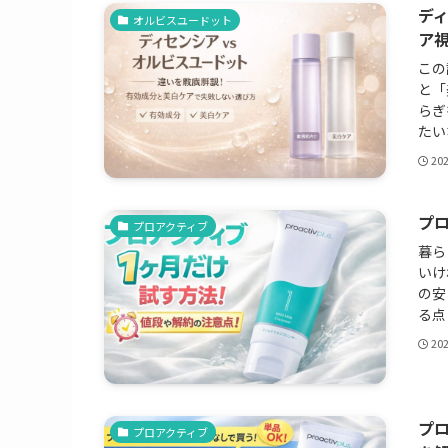
ディ
オルビスユードット
ア
この
と「
らぎ
たい
20
プ
プロアクティブ
暮ら
いけ
の安
る点
20
プ
プロアクティブ