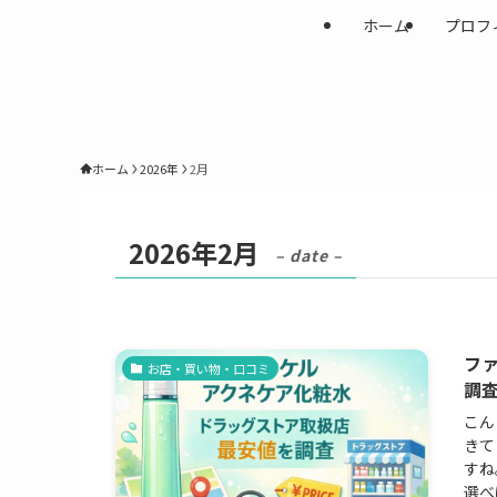
ホーム
プロフ
ホーム
2026年
2月
2026年2月
– date –
フ
お店・買い物・口コミ
調
こん
きて
すね
選べ