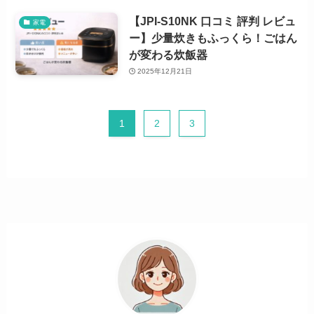
【JPI-S10NK 口コミ 評判 レビュ
家電
ー】少量炊きもふっくら！ごはん
が変わる炊飯器
2025年12月21日
1
2
3