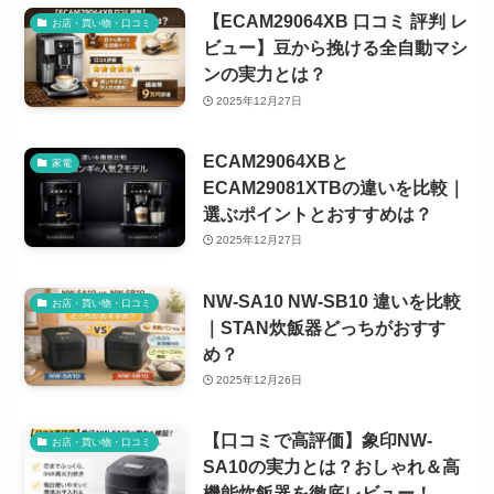
【ECAM29064XB 口コミ 評判 レ
お店・買い物・口コミ
ビュー】豆から挽ける全自動マシ
ンの実力とは？
2025年12月27日
ECAM29064XBと
家電
ECAM29081XTBの違いを比較｜
選ぶポイントとおすすめは？
2025年12月27日
NW-SA10 NW-SB10 違いを比較
お店・買い物・口コミ
｜STAN炊飯器どっちがおすす
め？
2025年12月26日
【口コミで高評価】象印NW-
お店・買い物・口コミ
SA10の実力とは？おしゃれ＆高
機能炊飯器を徹底レビュー！