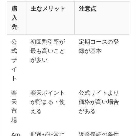
購
主なメリット
注意点
入
先
公
初回割引率が
定期コースの登
式
最も高いこと
録が基本
サ
が多い
イ
ト
楽
楽天ポイント
公式サイトより
天
が貯まる・使
価格が高い場合
市
える
がある
場
Am
配送が非常に
返金保証の条件