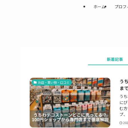
ホーム
プロフ
新着記事
う
お店・買い物・口コミ
ま
うち
にぴ
む方
プ、
20