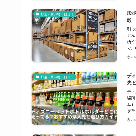
段
お店・買い物・口コミ
較
引っ
せん
所や
で、
20
デ
お店・買い物・口コミ
先
ディ
場所
ム」
また
20