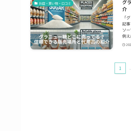
グ
お店・買い物・口コミ
介
「グ
記事
ソー
例え
20
1
..