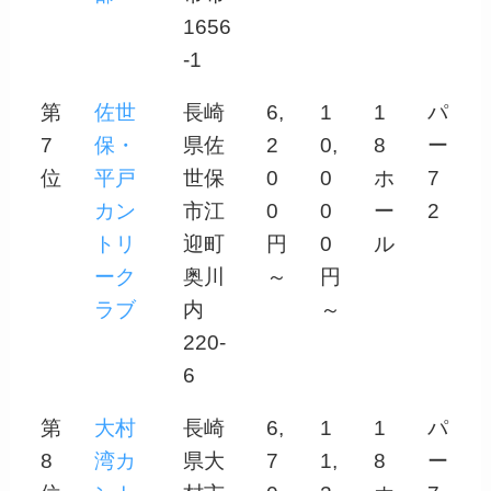
1656
-1
第
佐世
長崎
6,
1
1
パ
7
保・
県佐
2
0,
8
ー
位
平戸
世保
0
0
ホ
7
カン
市江
0
0
ー
2
トリ
迎町
円
0
ル
ーク
奥川
～
円
ラブ
内
～
220-
6
第
大村
長崎
6,
1
1
パ
8
湾カ
県大
7
1,
8
ー