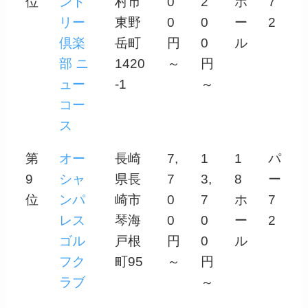
位
ント
村市
0
2
ホ
7
リー
東野
0
0
ー
2
倶楽
岳町
円
0
ル
部 ニ
1420
～
円
ュー
-1
～
コー
ス
第
オー
長崎
7,
1
1
パ
9
シャ
県長
7
3,
8
ー
位
ンパ
崎市
0
7
ホ
7
レス
琴海
0
0
ー
2
ゴル
戸根
円
0
ル
フク
町95
～
円
ラブ
～