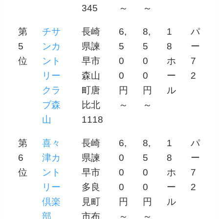
345
～
～
第
チサ
長崎
6,
8,
1
パ
5
ンカ
県諫
5
5
8
ー
位
ント
早市
0
0
ホ
7
リー
森山
0
0
ー
2
クラ
町唐
円
円
ル
ブ森
比北
～
～
山
1118
第
喜々
長崎
6,
8,
1
パ
6
津カ
県諫
0
5
8
ー
位
ント
早市
0
0
ホ
7
リー
多良
0
0
ー
2
倶楽
見町
円
円
ル
部
市布
～
～