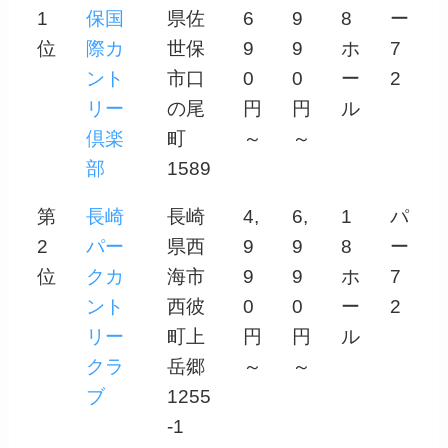
1
保国
県佐
6
9
8
ー
位
際カ
世保
9
9
ホ
7
ント
市口
0
0
ー
2
リー
の尾
円
円
ル
倶楽
町
～
～
部
1589
第
長崎
長崎
4,
6,
1
パ
2
パー
県西
9
9
8
ー
位
クカ
海市
9
9
ホ
7
ント
西彼
0
0
ー
2
リー
町上
円
円
ル
クラ
岳郷
～
～
ブ
1255
-1