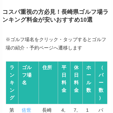
コスパ重視の方必見！長崎県ゴルフ場ラ
ンキング料金が安いおすすめ10選
※ゴルフ場名をクリック・タップするとゴルフ
場の紹介・予約ページへ遷移します
ラ
ゴル
住所
平
休
ホ
（
ン
フ場
日
日
ー
パ
キ
名
料
料
ル
ー
ン
金
金
数
数
グ
）
第
佐世
長崎
4,
7,
1
パ