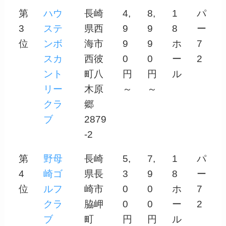
第
ハウ
長崎
4,
8,
1
パ
3
ステ
県西
9
9
8
ー
位
ンボ
海市
9
9
ホ
7
スカ
西彼
0
0
ー
2
ント
町八
円
円
ル
リー
木原
～
～
クラ
郷
ブ
2879
-2
第
野母
長崎
5,
7,
1
パ
4
崎ゴ
県長
3
9
8
ー
位
ルフ
崎市
0
0
ホ
7
クラ
脇岬
0
0
ー
2
ブ
町
円
円
ル