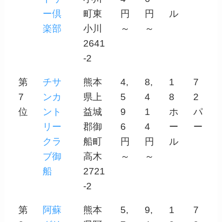
ー倶
町東
円
円
ル
楽部
小川
～
～
2641
-2
第
チサ
熊本
4,
8,
1
7
7
ンカ
県上
5
4
8
2
位
ント
益城
9
1
ホ
パ
リー
郡御
6
4
ー
ー
クラ
船町
円
円
ル
ブ御
高木
～
～
船
2721
-2
第
阿蘇
熊本
5,
9,
1
7