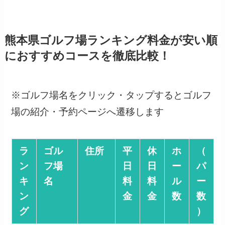
熊本県ゴルフ場ランキング料金が安い順
におすすめコースを徹底比較！
※ゴルフ場名をクリック・タップするとゴルフ
場の紹介・予約ページへ遷移します
ラ
ゴル
住所
平
休
ホ
（
ン
フ場
日
日
ー
パ
キ
名
料
料
ル
ー
ン
金
金
数
数
グ
）