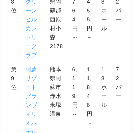
8
グリ
県阿
7
4
8
2
位
ーン
蘇郡
6
5
ホ
パ
ヒル
西原
4
5
ー
ー
カン
村小
円
円
ル
トリ
森
～
～
ーク
2178
ラブ
第
阿蘇
熊本
6,
1
1
7
9
リゾ
県阿
1
1,
8
2
位
ート
蘇市
1
8
ホ
パ
グラ
赤水
9
4
ー
ー
ンヴ
米塚
円
6
ル
ィリ
温泉
～
円
オホ
～
テル