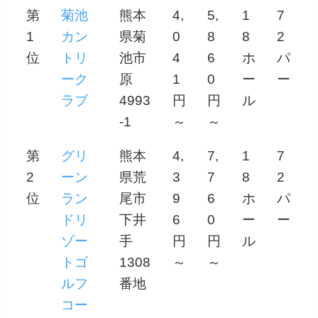
第
菊池
熊本
4,
5,
1
7
1
カン
県菊
0
8
8
2
位
トリ
池市
4
6
ホ
パ
ーク
原
1
0
ー
ー
ラブ
4993
円
円
ル
-1
～
～
第
グリ
熊本
4,
7,
1
7
2
ーン
県荒
3
7
8
2
位
ラン
尾市
9
6
ホ
パ
ドリ
下井
6
0
ー
ー
ゾー
手
円
円
ル
トゴ
1308
～
～
ルフ
番地
コー