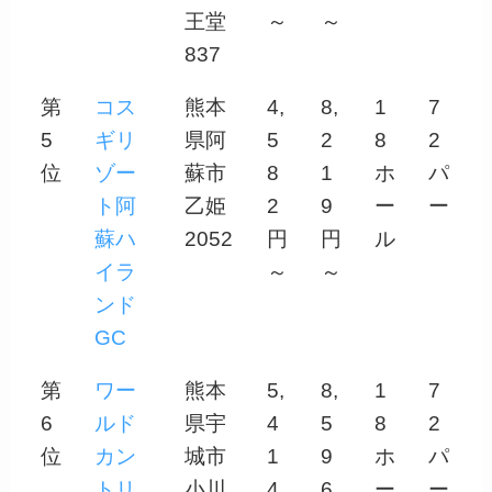
王堂
～
～
837
第
コス
熊本
4,
8,
1
7
5
ギリ
県阿
5
2
8
2
位
ゾー
蘇市
8
1
ホ
パ
ト阿
乙姫
2
9
ー
ー
蘇ハ
2052
円
円
ル
イラ
～
～
ンド
GC
第
ワー
熊本
5,
8,
1
7
6
ルド
県宇
4
5
8
2
位
カン
城市
1
9
ホ
パ
トリ
小川
4
6
ー
ー