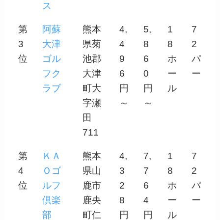
ス
第
阿蘇
熊本
4,
5,
1
7
3
大津
県菊
4
8
8
2
位
ゴル
池郡
9
6
ホ
パ
フク
大津
6
0
ー
ー
ラブ
町大
円
円
ル
字瀬
～
～
田
711
第
ＫＡ
熊本
4,
7,
1
7
4
Ｏゴ
県山
3
7
8
2
位
ルフ
鹿市
2
6
ホ
パ
倶楽
鹿央
8
4
ー
ー
部
町仁
円
円
ル