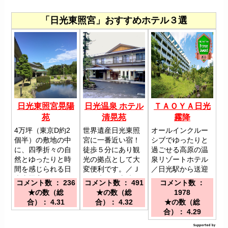
「日光東照宮」おすすめホテル３選
日光東照宮晃陽
日光温泉 ホテル
ＴＡＯＹＡ日光
苑
清晃苑
霧降
4万坪（東京D約2
世界遺産日光東照
オールインクルー
個半）の敷地の中
宮に一番近い宿！
シブでゆったりと
に、四季折々の自
徒歩５分にあり観
過ごせる高原の温
然とゆったりと時
光の拠点として大
泉リゾートホテル
間を感じられる日
変便利です。／Ｊ
／日光駅から送迎
光東照宮ゆかりの
Ｒ日光駅・東武日
シャトルバスあり
コメント数 ： 236
コメント数 ： 491
コメント数 ：
宿／日光駅よりお
光駅よりタクシー
（運行時間はお問
★の数（総
★の数（総
1978
車にて約１０分
で約５分・路線バ
合せください）日
合）： 4.31
合）： 4.32
★の数（総
ス７分・世界遺産
光IC～日光霧降方
合）： 4.29
めぐり行きホテル
面へ車20分 日光
清晃苑前下車 日
東照宮車迄車20分