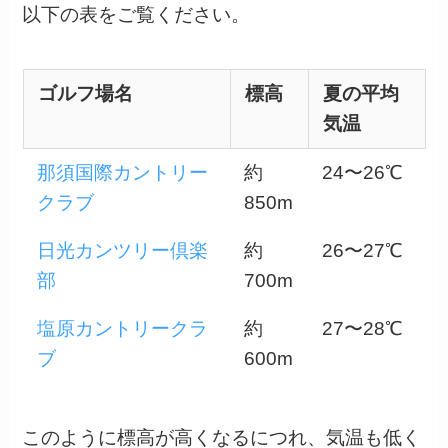
以下の表をご覧ください。
ゴルフ場名
標高
夏の平均
気温
那須国際カントリー
約
24〜26℃
クラブ
850m
日光カンツリー倶楽
約
26〜27℃
部
700m
塩原カントリークラ
約
27〜28℃
ブ
600m
このように標高が高くなるにつれ、気温も低く