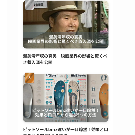
渥美清年収の真実｜映画業界の影響と驚くべ
き収入源を公開
ピットソールbmz違いが一目瞭然！効果と口