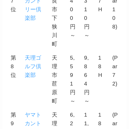
7
カント
良
4
3
7
ar
位
リー倶
市
0
1
H
1
楽部
下
0
0
0
狭
円
円
8)
川
～
～
町
第
天理ゴ
天
5,
9,
1
(P
8
ルフ倶
理
5
8
8
ar
位
楽部
市
9
6
H
7
苣
1
4
2)
原
円
円
町
～
～
第
ヤマト
天
6,
1
1
(P
9
カント
理
2
1,
8
ar