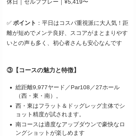
休日｜セルフプレー｜¥5,419〜
✅
ポイント
：平日はコスパ重視派に大人気！距
離が短めでメンテ良好、スコアがまとまりやす
いとの声も多く、初心者さんも安心なんです
③【コースの魅力と特徴】
総距離9,977ヤード／Par108／27ホール
（西・東・南）。
西・東はフラット＆ドッグレッグ主体でシ
ョット精度が試されます。
南コースは適度なアップダウンで豪快なロ
ングショットが楽しめます