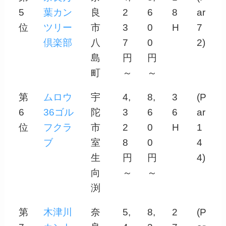
5
葉カン
良
2
6
8
ar
位
ツリー
市
3
0
H
7
倶楽部
八
7
0
2)
島
円
円
町
～
～
第
ムロウ
宇
4,
8,
3
(P
6
36ゴル
陀
3
6
6
ar
位
フクラ
市
2
0
H
1
ブ
室
8
0
4
生
円
円
4)
向
～
～
渕
第
木津川
奈
5,
8,
2
(P