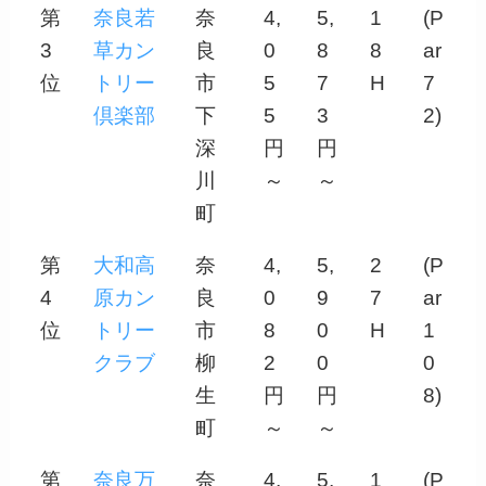
第
奈良若
奈
4,
5,
1
(P
3
草カン
良
0
8
8
ar
位
トリー
市
5
7
H
7
倶楽部
下
5
3
2)
深
円
円
川
～
～
町
第
大和高
奈
4,
5,
2
(P
4
原カン
良
0
9
7
ar
位
トリー
市
8
0
H
1
クラブ
柳
2
0
0
生
円
円
8)
町
～
～
第
奈良万
奈
4,
5,
1
(P