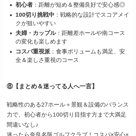
初心者
：距離が短め＆整備良好で安心感◎
100切り挑戦中
：戦略的な設計でスコアメイ
クが狙いやすい
夫婦・カップル
：距離差ホールや南コース
の変化も楽しめます
コスパ重視派
：食事ボリュームも満足、安
全＆楽しさ重視のコース
⑧【まとめ＆迷ってる人へ一言】
戦略性のある27ホール＋景観＆設備のバランス
力で、初心者から100切り目指す方まで大満足
間違いなし♪
迷ったら奈良名阪ゴルフクラブ！コスパ×安心×