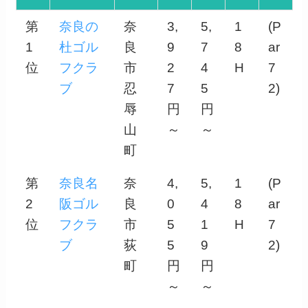
第
奈良の
奈
3,
5,
1
(P
1
杜ゴル
良
9
7
8
ar
位
フクラ
市
2
4
H
7
ブ
忍
7
5
2)
辱
円
円
山
～
～
町
第
奈良名
奈
4,
5,
1
(P
2
阪ゴル
良
0
4
8
ar
位
フクラ
市
5
1
H
7
ブ
荻
5
9
2)
町
円
円
～
～