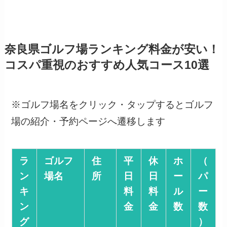
奈良県ゴルフ場ランキング料金が安い！
コスパ重視のおすすめ人気コース10選
※ゴルフ場名をクリック・タップするとゴルフ
場の紹介・予約ページへ遷移します
ラ
ゴルフ
住
平
休
ホ
（
ン
場名
所
日
日
ー
パ
キ
料
料
ル
ー
ン
金
金
数
数
グ
）