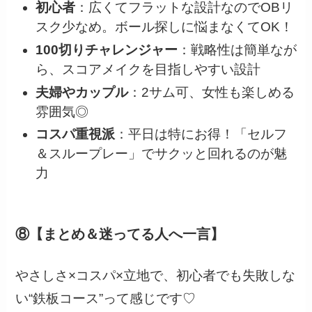
初心者
：広くてフラットな設計なのでOBリ
スク少なめ。ボール探しに悩まなくてOK！
100切りチャレンジャー
：戦略性は簡単なが
ら、スコアメイクを目指しやすい設計
夫婦やカップル
：2サム可、女性も楽しめる
雰囲気◎
コスパ重視派
：平日は特にお得！「セルフ
＆スループレー」でサクッと回れるのが魅
力
⑧【まとめ＆迷ってる人へ一言】
やさしさ×コスパ×立地で、初心者でも失敗しな
い“鉄板コース”って感じです♡