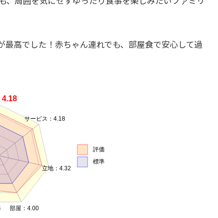
も、周囲を気にせずゆったり食事を楽しみたいファミリ
が最高でした！赤ちゃん連れでも、部屋食で安心して過
：4.18
サービス：4.18
評価
標準
：3.59
立地：4.32
.64
部屋：4.00