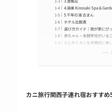
3.澄風荘
4.湯楽 Kinosaki Spa & Gard
5.千年の湯 古まん
ホテル比較表
選び方ガイド｜我が家にぴ
赤ちゃん・未就学児がいる
とにかくカニを本格的に楽
カニ旅行関西子連れ宿
おすすめ