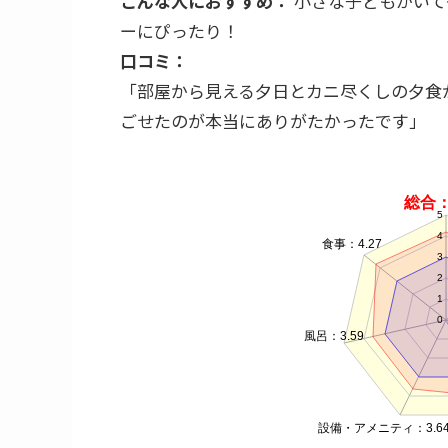
こんな人におすすめ：
小さな子どもがいて
ーにぴったり！
口コミ：
「部屋から見える夕日とカニ尽くしの夕食
ごせたのが本当にありがたかったです」
総合
5
4
食事：4.27
3
2
1
0
風呂
設備・アメニティ：3