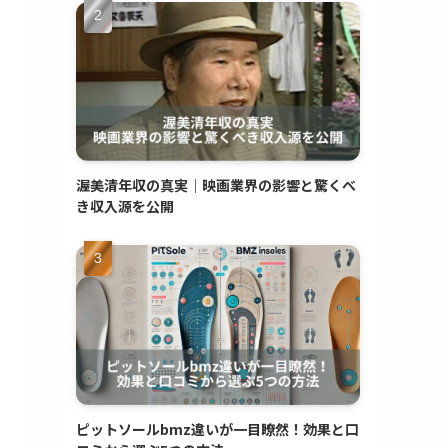
渥美清年収の真実｜映画業界の影響と驚くべ
き収入源を公開
ピットソールbmz違いが一目瞭然！効果と口