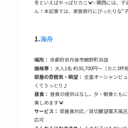
冬といえばやっぱりカニ🦀✨関西には、子
ん！本記事では、家族旅行にぴったりな“子
1.
海舟
場所：
京都府京丹後市網野町浜詰
価格帯：
大人1名 約30,700円〜（カニ
部屋の雰囲気・眺望：
全室オーシャンビュ
くてうっとり♪
昼食：
昼食の提供はなし。夕・朝食ともに
楽しめます🦀
サービス：
部屋食対応／貸切展望露天風呂
応可