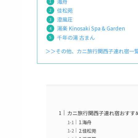
海舟
佳松苑
澄風荘
湯楽 Kinosaki Spa & Garden
千年の湯 古まん
＞＞その他、カニ旅行関西子連れ宿一
カニ旅行関西子連れ宿おすす
1.海舟
2.佳松苑