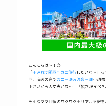
こんにちは～！😊
「
子連れで関西へカニ旅行
したいな～」っ
西、海辺の宿で
カニ三昧＆温泉三昧
…想像
小さいから大丈夫かな…」「蟹料理食べき
そんなママ目線のワクワク＋リアル不安を