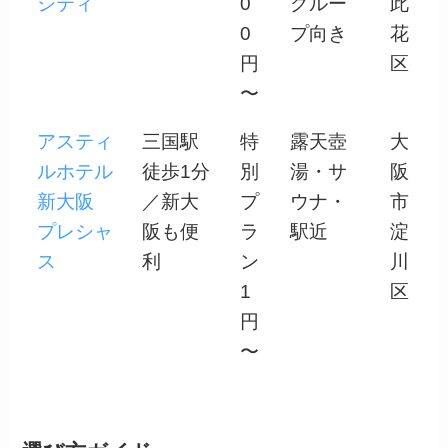
シティ
0
グルー
此
0
プ向き
花
円
区
〜
アスティ
三国駅
特
露天壺
大
ルホテル
徒歩1分
別
湯・サ
阪
新大阪
／新大
プ
ウナ・
市
プレシャ
阪も便
ラ
駅近
淀
ス
利
ン
川
1
区
円
〜