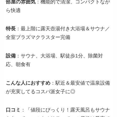
部屋の雰囲気
：機能的で清潔、コンパクトなが
ら快適
特長
：最上階に露天壺湯付き大浴場＆サウナ／
全室プラズマクラスター完備
設備
：サウナ、大浴場、駅徒歩1分、除菌対
応、朝食有
こんな人におすすめ
：駅近＆最安値で温泉設備
が充実してるコスパ派女子に◎
口コミ
：「値段にびっくり！露天風呂もサウナ