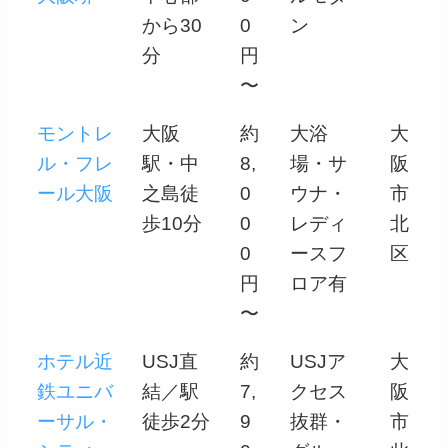
から30
0
ン
分
円
〜
モントレ
大阪
約
大浴
大
ル・フレ
駅・中
8,
場・サ
阪
ール大阪
之島徒
0
ウナ・
市
歩10分
0
レディ
北
0
ースフ
区
円
ロア有
〜
ホテル近
USJ直
約
USJア
大
鉄ユニバ
結／駅
7,
クセス
阪
ーサル・
徒歩2分
9
抜群・
市