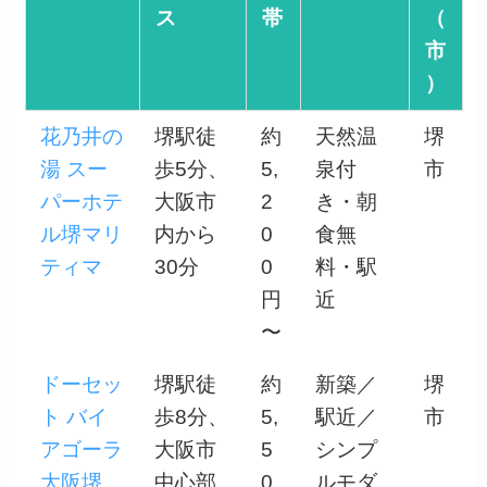
ス
帯
（
市
）
花乃井の
堺駅徒
約
天然温
堺
湯 スー
歩5分、
5,
泉付
市
パーホテ
大阪市
2
き・朝
ル堺マリ
内から
0
食無
ティマ
30分
0
料・駅
円
近
〜
ドーセッ
堺駅徒
約
新築／
堺
ト バイ
歩8分、
5,
駅近／
市
アゴーラ
大阪市
5
シンプ
大阪堺
中心部
0
ルモダ