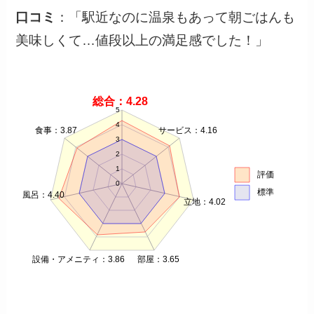
口コミ
：「駅近なのに温泉もあって朝ごはんも
美味しくて…値段以上の満足感でした！」
総合：4.28
5
4
食事：3.87
サービス：4.16
3
2
1
評価
0
標準
風呂：4.40
立地：4.02
設備・アメニティ：3.86
部屋：3.65