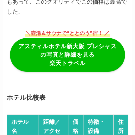
もあって、このクオリティでこの価格は最高で
した。」
＼壺湯＆サウナで“ととのう”宿！ ／
アスティルホテル新大阪 プレシャス
の写真と詳細を見る
楽天トラベル
ホテル比較表
ホテル
距離／
価
特徴・
住
名
アクセ
格
設備
所