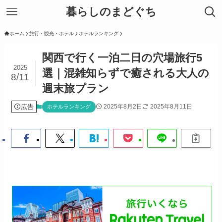
暮らしのまどぐち
ホーム
旅行・観光・ホテル
ホテルランキング
関西で行く一泊二日の穴場旅行5
2025
選｜混雑知らずで癒される大人の
8/11
週末旅プラン
広告
2025年8月2日
2025年8月11日
ホテルランキング