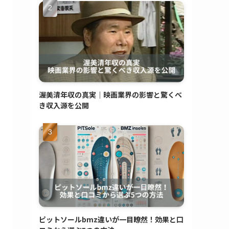
渥美清年収の真実｜映画業界の影響と驚くべ
き収入源を公開
ピットソールbmz違いが一目瞭然！効果と口