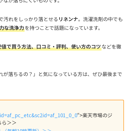
かなか落ちにくいものです。
で汚れをしっかり落とせる
リネンナ
。洗濯洗剤の中でも
力な洗浄力
を持つことで話題になっています。
最安値で買う方法、口コミ・評判、使い方のコツ
などを徹
れが落ちるの？」と気になっている方は、ぜひ最後まで
scid=af_pc_etc&sc2id=af_101_0_0
“>楽天市場のジ
ちら＞＞
ル（毎朝10時更新）＞＞