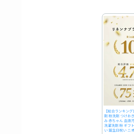
【総合ランキング1
剤 粉洗剤 つけお
み 赤ちゃん 血液
洗濯洗剤 粉 ギフ
い 誕生日祝い ニオ