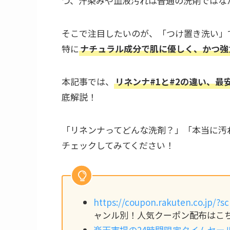
つ、汗染みや血液汚れは普通の洗剤ではな
そこで注目したいのが、「つけ置き洗い」
特に
ナチュラル成分で肌に優しく、かつ強
本記事では、
リネンナ#1と#2の違い、
底解説！
「リネンナってどんな洗剤？」「本当に汚
チェックしてみてください！
https://coupon.rakuten.co.jp/?
ャンル別！人気クーポン配布はこ
楽天市場の24時間限定タイムセー