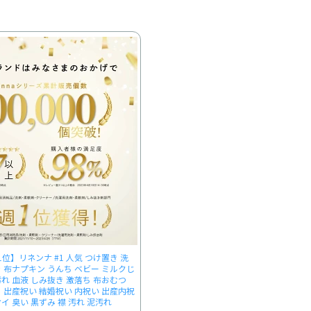
位】リネンナ #1 人気 つけ置き 洗
き 布ナプキン うんち ベビー ミルクじ
汚れ 血液 しみ抜き 激落ち 布おむつ
ト 出産祝い 結婚祝い 内祝い 出産内祝
イ 臭い 黒ずみ 襟 汚れ 泥汚れ