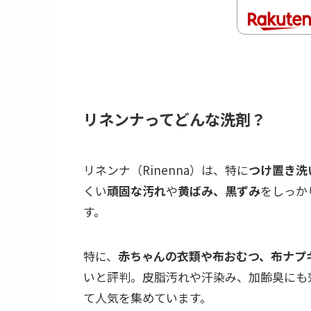
リネンナってどんな洗剤？
リネンナ（Rinenna）は、特に
つけ置き洗
くい
頑固な汚れ
や
黄ばみ、黒ずみ
をしっか
す。
特に、
赤ちゃんの衣類や布おむつ、布ナプ
いと評判。皮脂汚れや汗染み、加齢臭にも
て人気を集めています。