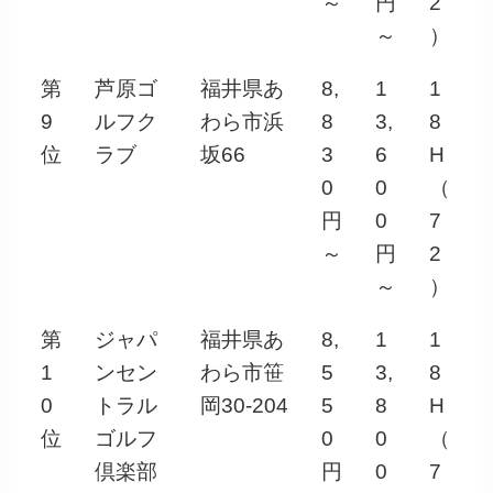
～
円
2
～
）
第
芦原ゴ
福井県あ
8,
1
1
9
ルフク
わら市浜
8
3,
8
位
ラブ
坂66
3
6
H
0
0
（
円
0
7
～
円
2
～
）
第
ジャパ
福井県あ
8,
1
1
1
ンセン
わら市笹
5
3,
8
0
トラル
岡30-204
5
8
H
位
ゴルフ
0
0
（
倶楽部
円
0
7