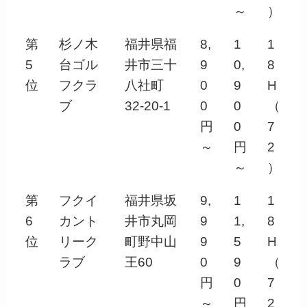
～
）
第
杉ノ木
福井県福
8,
1
1
5
台ゴル
井市三十
9
0,
8
位
フクラ
八社町
0
9
H
ブ
32-20-1
0
0
（
円
0
7
～
円
2
～
）
第
フクイ
福井県坂
9,
1
1
6
カント
井市丸岡
9
1,
8
位
リーク
町野中山
9
5
H
ラブ
王60
0
9
（
円
0
7
～
円
2