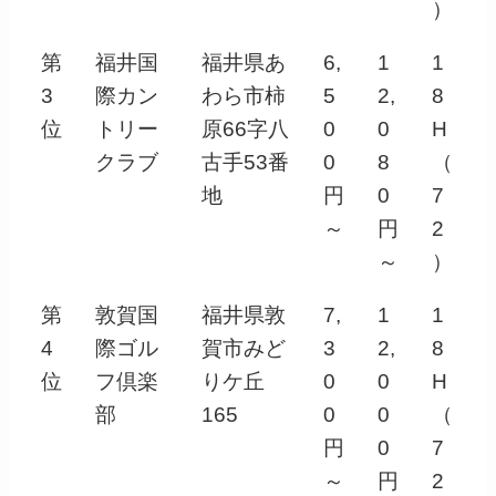
）
第
福井国
福井県あ
6,
1
1
3
際カン
わら市柿
5
2,
8
位
トリー
原66字八
0
0
H
クラブ
古手53番
0
8
（
地
円
0
7
～
円
2
～
）
第
敦賀国
福井県敦
7,
1
1
4
際ゴル
賀市みど
3
2,
8
位
フ倶楽
りケ丘
0
0
H
部
165
0
0
（
円
0
7
～
円
2