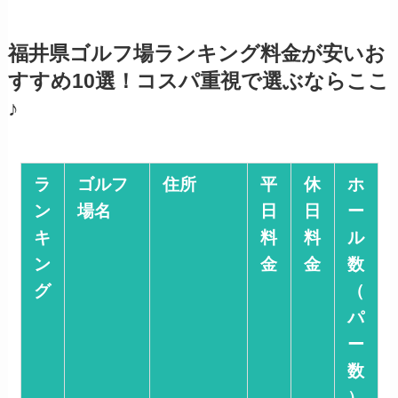
福井県ゴルフ場ランキング料金が安いお
すすめ10選！コスパ重視で選ぶならここ
♪
ラ
ゴルフ
住所
平
休
ホ
ン
場名
日
日
ー
キ
料
料
ル
ン
金
金
数
グ
（
パ
ー
数
）