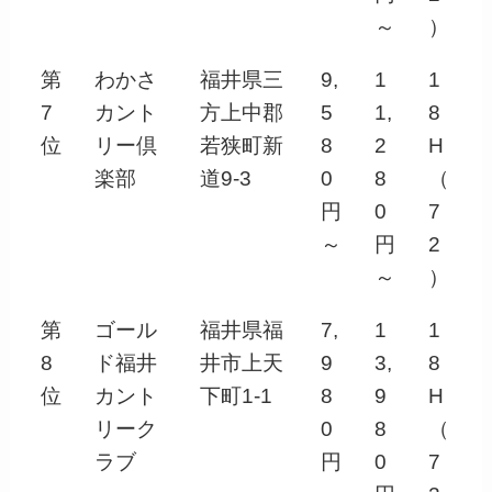
～
）
第
わかさ
福井県三
9,
1
1
7
カント
方上中郡
5
1,
8
位
リー倶
若狭町新
8
2
H
楽部
道9-3
0
8
（
円
0
7
～
円
2
～
）
第
ゴール
福井県福
7,
1
1
8
ド福井
井市上天
9
3,
8
位
カント
下町1-1
8
9
H
リーク
0
8
（
ラブ
円
0
7