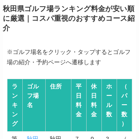
秋田県ゴルフ場ランキング料金が安い順
に厳選｜コスパ重視のおすすめコース紹
介
※ゴルフ場名をクリック・タップするとゴルフ
場の紹介・予約ページへ遷移します
ラ
ゴル
住所
平
休
ホ
（
ン
フ場
日
日
ー
パ
キ
名
料
料
ル
ー
ン
金
金
数
数
グ
）
第
秋田
秋田
7,
9,
3
（