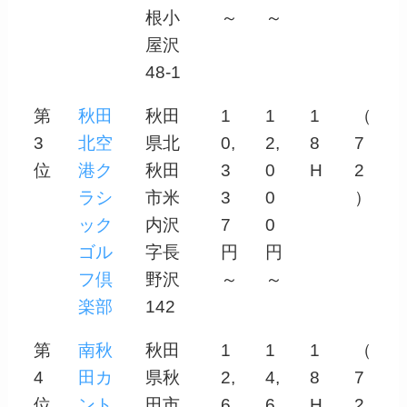
根小
～
～
屋沢
48-1
第
秋田
秋田
1
1
1
（
3
北空
県北
0,
2,
8
7
位
港ク
秋田
3
0
H
2
ラシ
市米
3
0
）
ック
内沢
7
0
ゴル
字長
円
円
フ倶
野沢
～
～
楽部
142
第
南秋
秋田
1
1
1
（
4
田カ
県秋
2,
4,
8
7
位
ント
田市
6
6
H
2