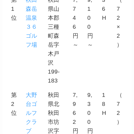
1
森岳
県山
7
1
6
7
位
温泉
本郡
4
0
H
2
３６
三種
6
0
×
ゴル
町森
円
円
2
フ場
岳字
～
～
）
木戸
沢
199-
183
第
大野
秋田
7,
9,
1
（
2
台ゴ
県北
9
3
8
7
位
ルフ
秋田
6
0
H
2
クラ
市坊
2
0
）
ブ
沢字
円
円