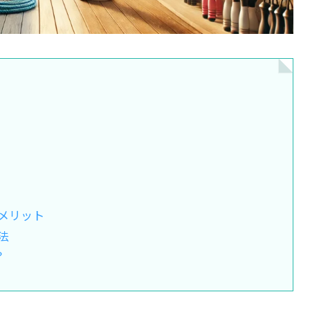
メリット
法
？