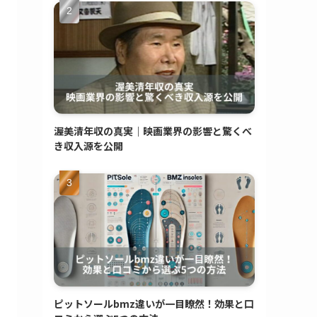
渥美清年収の真実｜映画業界の影響と驚くべ
き収入源を公開
ピットソールbmz違いが一目瞭然！効果と口