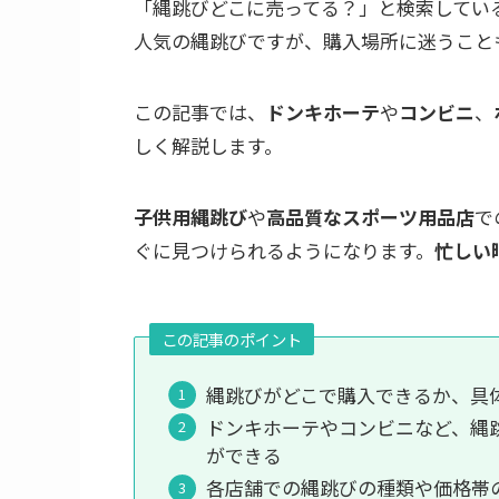
「縄跳びどこに売ってる？」と検索してい
人気の縄跳びですが、購入場所に迷うこと
この記事では、
ドンキホーテ
や
コンビニ
、
しく解説します。
子供用縄跳び
や
高品質なスポーツ用品店
で
ぐに見つけられるようになります。
忙しい
この記事のポイント
縄跳びがどこで購入できるか、具
ドンキホーテやコンビニなど、縄
ができる
各店舗での縄跳びの種類や価格帯