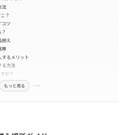
方法
どこ？
すコツ
る？
品揃え
格帯
入するメリット
する方法
ますか？
もっと見る