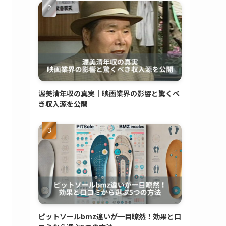
渥美清年収の真実｜映画業界の影響と驚くべ
き収入源を公開
ピットソールbmz違いが一目瞭然！効果と口