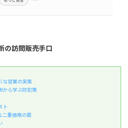
新の訪問販売手口
引な営業の実態
例から学ぶ防犯策
スト
る二重価格の罠
い