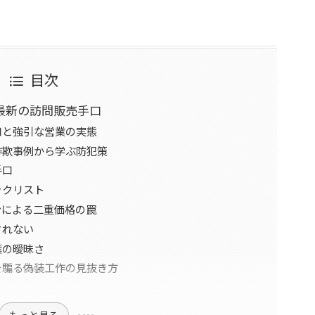
目次
最新の訪問販売手口
口と強引な営業の実態
詐欺事例から学ぶ防犯策
手口
ックリスト
ンによる二重価格の罠
されない
葉の曖昧さ
を騙る偽装工作の見抜き方
もっと見る