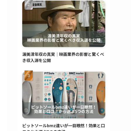
渥美清年収の真実｜映画業界の影響と驚くべ
き収入源を公開
ピットソールbmz違いが一目瞭然！効果と口