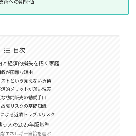
な技術への期待値
目次
由と経済的損失を招く家庭
回収が困難な理由
コストという見えない負債
経済的メリットが薄い現実
質な訪問販売の勧誘手口
と故障リスクの基礎知識
音による近隣トラブルリスク
う人の2025年版基準
適なエネルギー自給を選ぶ