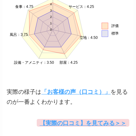
4
食事：4.75
サービス：4.25
3
2
1
評価
0
標準
風呂：3.75
立地：4.50
設備・アメニティ：3.50
部屋：4.25
実際の様子は
「お客様の声（口コミ）」
を見る
のが一番よくわかります。
【実際の口コミ】を見てみる＞＞