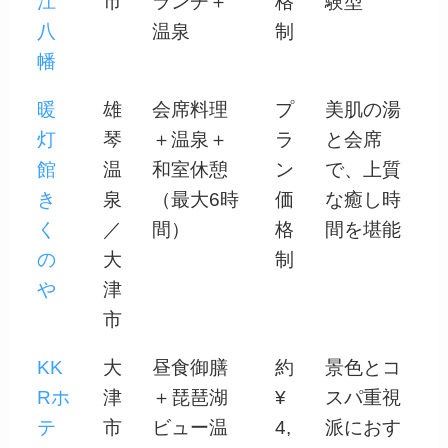
江
市
ランチ＋
格
験型
八
温泉
制
幡
暖
雄
会席料理
プ
美肌の湯
灯
琴
＋温泉＋
ラ
と会席
館
温
和室休憩
ン
で、上質
き
泉
（最大6時
価
な癒し時
く
／
間）
格
間を堪能
の
大
制
や
津
市
KK
大
昼食御膳
約
景色とコ
Rホ
津
＋琵琶湖
¥
スパ重視
テ
市
ビュー温
4,
派におす