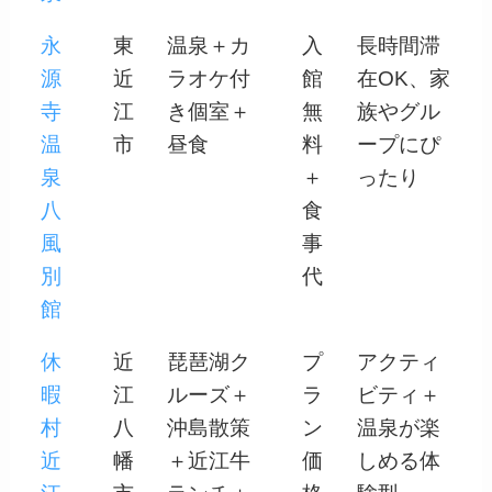
永
東
温泉＋カ
入
長時間滞
源
近
ラオケ付
館
在OK、家
寺
江
き個室＋
無
族やグル
温
市
昼食
料
ープにぴ
泉
＋
ったり
八
食
風
事
別
代
館
休
近
琵琶湖ク
プ
アクティ
暇
江
ルーズ＋
ラ
ビティ＋
村
八
沖島散策
ン
温泉が楽
近
幡
＋近江牛
価
しめる体