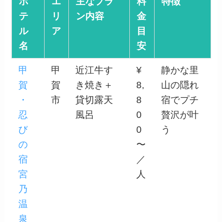
ホ
エ
主なプラ
料
特徴
テ
リ
ン内容
金
ル
ア
目
名
安
甲
甲
近江牛す
¥
静かな里
賀
賀
き焼き＋
8,
山の隠れ
・
市
貸切露天
8
宿でプチ
忍
風呂
0
贅沢が叶
び
0
う
の
〜
宿
／
宮
人
乃
温
泉