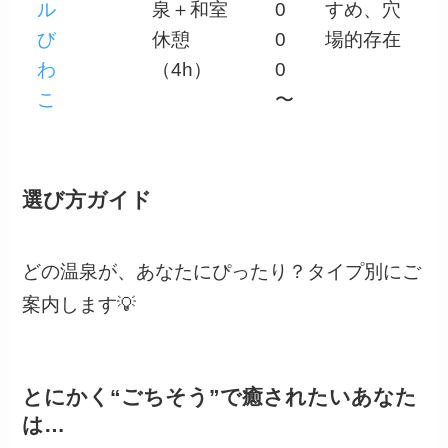
ル
泉＋和室
0
すめ、穴
び
休憩
0
場的存在
わ
（4h）
0
こ
〜
選び方ガイド
どの温泉が、あなたにぴったり？タイプ別にご
案内します💡
とにかく“ごちそう”で癒されたいあなた
は…