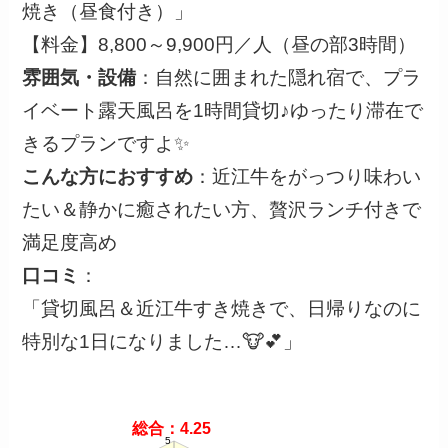
焼き（昼食付き）」
【料金】8,800～9,900円／人（昼の部3時間）
雰囲気・設備
：自然に囲まれた隠れ宿で、プラ
イベート露天風呂を1時間貸切♪ゆったり滞在で
きるプランですよ✨
こんな方におすすめ
：近江牛をがっつり味わい
たい＆静かに癒されたい方、贅沢ランチ付きで
満足度高め
口コミ
：
「貸切風呂＆近江牛すき焼きで、日帰りなのに
特別な1日になりました…🐮💕」
総合：4.25
5