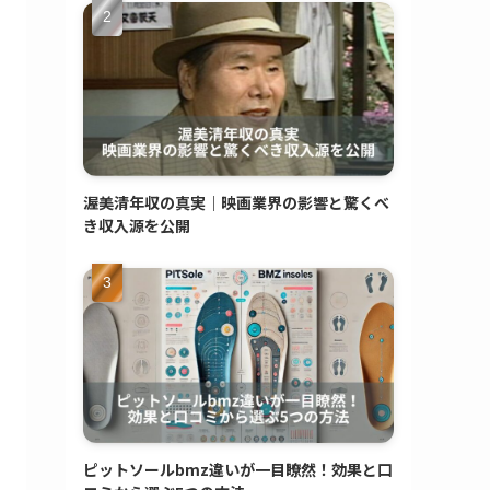
渥美清年収の真実｜映画業界の影響と驚くべ
き収入源を公開
ピットソールbmz違いが一目瞭然！効果と口