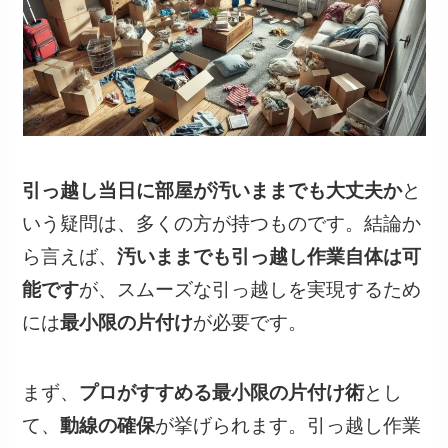
引っ越し当日に部屋が汚いままでも大丈夫か
と
いう疑問は、多くの方が持つものです。結論か
ら言えば、
汚いままでも引っ越し作業自体は可
能です
が、スムーズな引っ越しを実現するため
には
最小限の片付け
が必要です。
まず、
プロがすすめる最小限の片付け術
とし
て、
動線の確保
が挙げられます。引っ越し作業