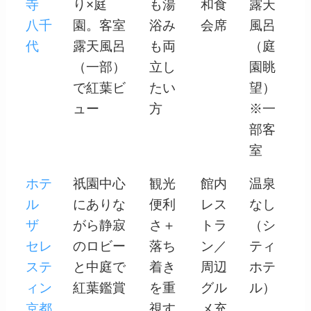
寺
り×庭
も湯
和食
露天
八千
園。客室
浴み
会席
風呂
代
露天風呂
も両
（庭
（一部）
立し
園眺
で紅葉ビ
たい
望）
ュー
方
※一
部客
室
ホテ
祇園中心
観光
館内
温泉
ル
にありな
便利
レス
なし
ザ
がら静寂
さ＋
トラ
（シ
セレ
のロビー
落ち
ン／
ティ
ステ
と中庭で
着き
周辺
ホテ
ィン
紅葉鑑賞
を重
グル
ル）
京都
視す
メ充