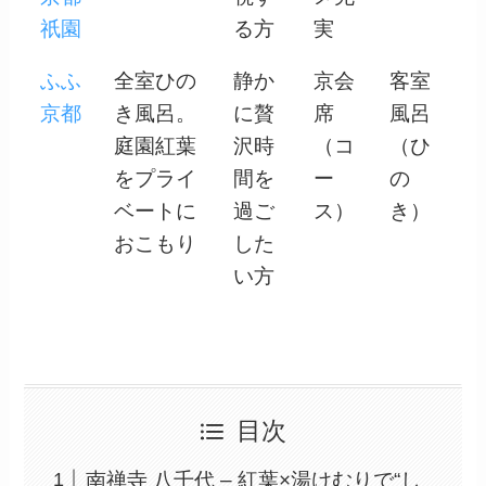
祇園
る方
実
ふふ
全室ひの
静か
京会
客室
京都
き風呂。
に贅
席
風呂
庭園紅葉
沢時
（コ
（ひ
をプライ
間を
ー
の
ベートに
過ご
ス）
き）
おこもり
した
い方
目次
南禅寺 八千代 – 紅葉×湯けむりで“し