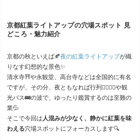
京都紅葉ライトアップの穴場スポット 見
どころ・魅力紹介
京都の秋といえば🍂
夜の紅葉ライトアップ
が織
りなす幻想的な景色✨
清水寺⛩や永観堂、高台寺などは全国的に有名
ですが、その分、夜ともなれば行列🚶‍♀️🚶‍♂️や観
光バス🚌の波で、ゆったり鑑賞するのは至難の
業💦
そこで今回は
人混みが少なく、静かに紅葉を味
わえる
穴場スポットにフォーカスします🔍