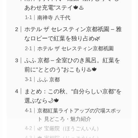
あわせ充電”ステイ🍁♨️
南禅寺 八千代
ホテル ザ セレスティン京都祇園 – 雅
なロビーで紅葉を独り占め🌿
ホテル ザ セレスティン京都祇園
ふふ 京都 – 全室ひのき風呂。紅葉を
前に“ととのう”おこもり♨️🍁
ふふ 京都
まとめ：この秋、“自分らしい京都”を
選ぶなら🌙🍁
京都紅葉ライトアップの穴場スポッ
ト 見どころ・魅力紹介
🌿 宝厳院（ほうごんいん）