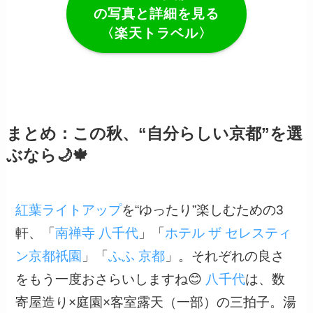
の写真と詳細を見る
〈楽天トラベル〉
まとめ：この秋、“自分らしい京都”を選
ぶなら🌙🍁
紅葉ライトアップ
を“ゆったり”楽しむための3
軒、「
南禅寺 八千代
」「
ホテル ザ セレスティ
ン京都祇園
」「
ふふ 京都
」。それぞれの良さ
をもう一度おさらいしますね😊
八千代
は、数
寄屋造り×庭園×客室露天（一部）の三拍子。湯