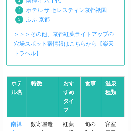
南禅寺 八千代
ホテル ザ セレスティン京都祇園
ふふ 京都
＞＞＞その他、京都紅葉ライトアップの
穴場スポット宿情報はこちらから【楽天
トラベル】
ホテ
特徴
おす
食事
温泉
ル名
すめ
種類
タイ
プ
南禅
数寄屋造
紅葉
旬の
客室