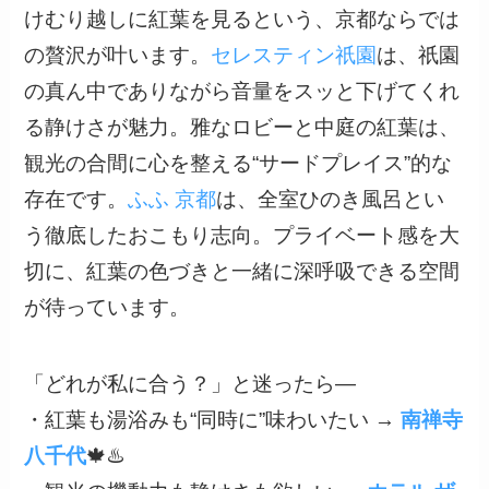
けむり越しに紅葉を見るという、京都ならでは
の贅沢が叶います。
セレスティン祇園
は、祇園
の真ん中でありながら音量をスッと下げてくれ
る静けさが魅力。雅なロビーと中庭の紅葉は、
観光の合間に心を整える“サードプレイス”的な
存在です。
ふふ 京都
は、全室ひのき風呂とい
う徹底したおこもり志向。プライベート感を大
切に、紅葉の色づきと一緒に深呼吸できる空間
が待っています。
「どれが私に合う？」と迷ったら—
・紅葉も湯浴みも“同時に”味わいたい →
南禅寺
八千代
🍁♨️