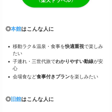
〈楽天トラベル〉
◎
本館
はこんな人に
移動ラク＆温泉・食事を
快適重視
で楽しみ
たい
子連れ・三世代旅で
わかりやすい動線
が安
心
会場食など
食事付きプラン
を楽しみたい
◎
旧館
はこんな人に