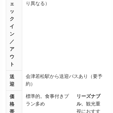
り異なる）
ェ
ッ
ク
イ
ン
／
ア
ウ
ト
会津若松駅から送迎バスあり（要予
送
約）
迎
標準的。食事付きプ
リーズナブ
価
ラン多め
ル
。観光重
格
視におすす
帯