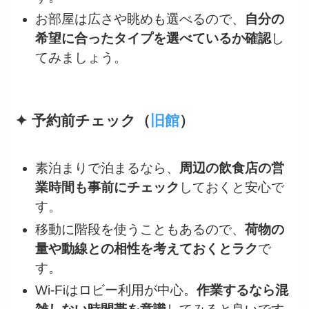
お部屋は広さや眺めも選べるので、
自分の
希望に合ったタイプを選べているか確認
し
てみましょう。
✦ 予約前チェック（
旧館
）
素泊まりで泊まるなら、
周辺の飲食店の営
業時間も事前にチェック
しておくと安心で
す。
移動に階段を使うこともあるので、
荷物の
量や動線との相性を考えておくとラク
で
す。
Wi-Fiはロビー利用が中心。
作業するなら混