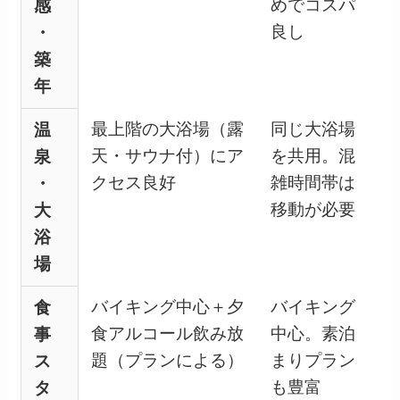
めでコスパ
感
良し
・
築
年
最上階の大浴場（露
同じ大浴場
温
天・サウナ付）にア
を共用。混
泉
クセス良好
雑時間帯は
・
移動が必要
大
浴
場
バイキング中心＋夕
バイキング
食
食アルコール飲み放
中心。素泊
事
題（プランによる）
まりプラン
ス
も豊富
タ