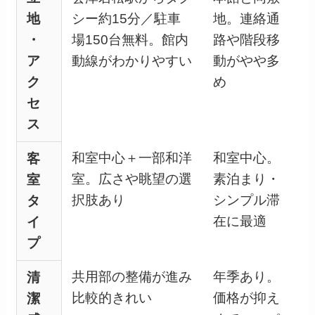
地
シー約15分／駐車
地。連絡通
・
場150台無料。館内
路や階段移
ア
動線がわかりやすい
動がやや多
ク
め
セ
ス
和室中心＋一部和洋
和室中心。
客
室。広さや眺望の選
素泊まり・
室
択肢あり
シンプル滞
タ
在に最適
イ
プ
共用部の整備が進み
年季あり。
清
比較的きれい
価格が抑え
潔