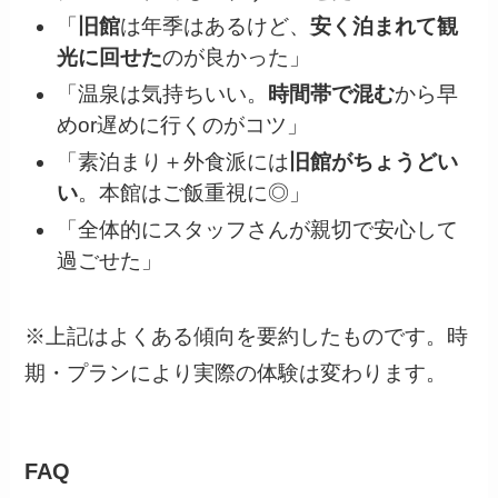
「
旧館
は年季はあるけど、
安く泊まれて観
光に回せた
のが良かった」
「温泉は気持ちいい。
時間帯で混む
から早
めor遅めに行くのがコツ」
「素泊まり＋外食派には
旧館がちょうどい
い
。本館はご飯重視に◎」
「全体的にスタッフさんが親切で安心して
過ごせた」
※上記はよくある傾向を要約したものです。時
期・プランにより実際の体験は変わります。
FAQ