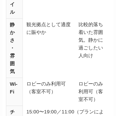
イ
ル
観光拠点として適度
比較的落ち
静
に賑やか
着いた雰囲
か
気。静かに
さ
過ごしたい
・
人向け
雰
囲
気
ロビーのみ利用可
ロビーのみ
Wi-
（客室不可）
利用可（客
Fi
室不可）
15:00〜19:00／11:00（プランによ
チ