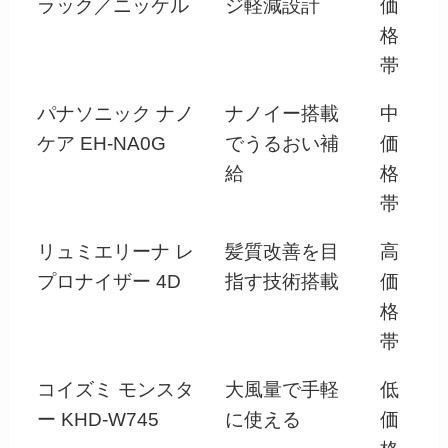
ラック／ニッケル
ジ軽減設計
価
格
帯
パナソニック ナノ
ナノイー搭載
中
ケア EH-NA0G
でうるおい補
価
給
格
帯
リュミエリーナ レ
髪質改善を目
高
プロナイザー 4D
指す技術搭載
価
格
帯
コイズミ モンスタ
大風量で手軽
低
ー KHD-W745
に使える
価