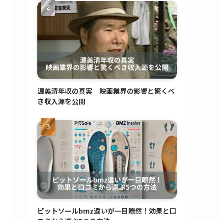
渥美清年収の真実｜映画業界の影響と驚くべ
き収入源を公開
ピットソールbmz違いが一目瞭然！効果と口