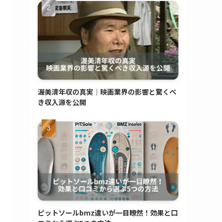
渥美清年収の真実｜映画業界の影響と驚くべ
き収入源を公開
ピットソールbmz違いが一目瞭然！効果と口