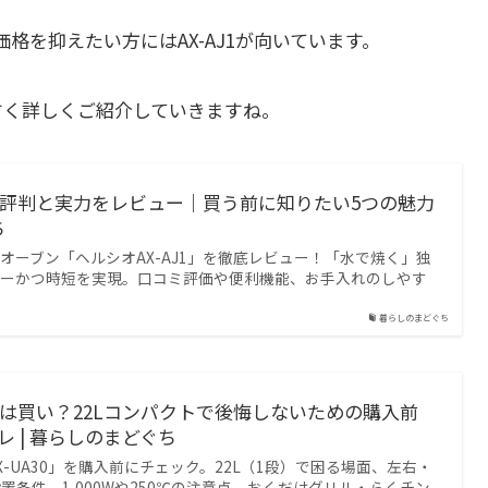
価格を抑えたい方にはAX-AJ1が向いています。
すく詳しくご紹介していきますね。
1の評判と実力をレビュー｜買う前に知りたい5つの魅力
ち
オーブン「ヘルシオAX-AJ1」を徹底レビュー！「水で焼く」独
シーかつ時短を実現。口コミ評価や便利機能、お手入れのしやす
暮らしのまどぐち
A30は買い？22Lコンパクトで後悔しないための購入前
 | 暮らしのまどぐち
-UA30」を購入前にチェック。22L（1段）で困る場面、左右・
置条件、1,000Wや250℃の注意点、おくだけグリル・らくチン