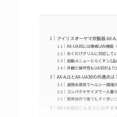
アイリスオーヤマ炊飯器 AX-AJ
AX-UA30には無線LAN機能
おくだけグリルに対応している
自動メニューとらくチン1品の
外観と操作性もUA30がよ
AX-AJ1とAX-UA30の共通点は
過熱水蒸気でヘルシー調理
コンパクトサイズで一人暮
簡単操作で誰でもすぐ使い
AX-UA30はこんな人におすす