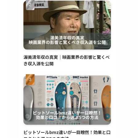
渥美清年収の真実｜映画業界の影響と驚くべ
き収入源を公開
ピットソールbmz違いが一目瞭然！効果と口