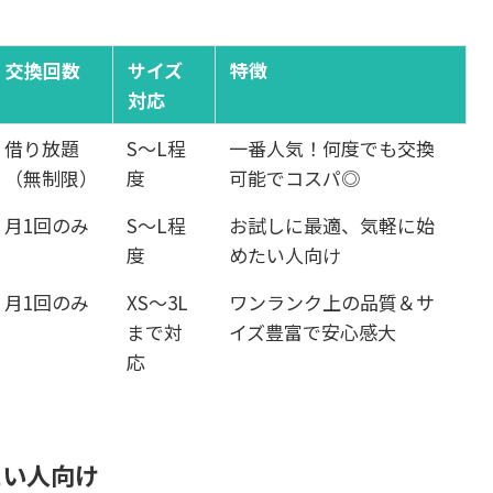
交換回数
サイズ
特徴
対応
借り放題
S〜L程
一番人気！何度でも交換
（無制限）
度
可能でコスパ◎
月1回のみ
S〜L程
お試しに最適、気軽に始
度
めたい人向け
月1回のみ
XS〜3L
ワンランク上の品質＆サ
まで対
イズ豊富で安心感大
応
たい人向け